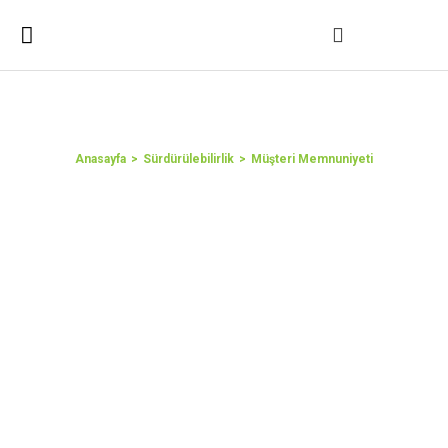
Müşteri Memnuniyeti
You are here:
Anasayfa
Sürdürülebilirlik
Müşteri Memnuniyeti