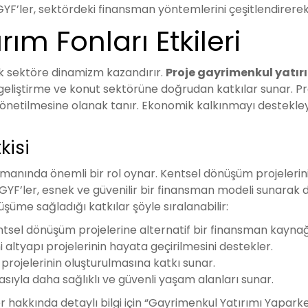
GYF’ler, sektördeki finansman yöntemlerini çeşitlendirerek
ım Fonları Etkileri
k sektöre dinamizm kazandırır.
Proje gayrimenkul yatır
liştirme ve konut sektörüne doğrudan katkılar sunar. Proje
önetilmesine olanak tanır. Ekonomik kalkınmayı destekleyen
kisi
nsmanında önemli bir rol oynar. Kentsel dönüşüm projeleri
F’ler, esnek ve güvenilir bir finansman modeli sunarak dö
üme sağladığı katkılar şöyle sıralanabilir:
ntsel dönüşüm projelerine alternatif bir finansman kaynağ
altyapı projelerinin hayata geçirilmesini destekler.
projelerinin oluşturulmasına katkı sunar.
yla daha sağlıklı ve güvenli yaşam alanları sunar.
akkında detaylı bilgi için “Gayrimenkul Yatırımı Yaparken N