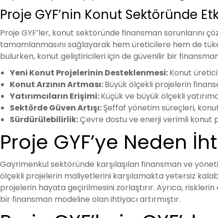
Proje GYF’nin Konut Sektöründe Etk
Proje GYF’ler, konut sektöründe finansman sorunlarını çözer
tamamlanmasını sağlayarak hem üreticilere hem de tüketic
bulurken, konut geliştiricileri için de güvenilir bir finansm
Yeni Konut Projelerinin Desteklenmesi:
Konut üretici
Konut Arzının Artması:
Büyük ölçekli projelerin finans
Yatırımcıların Erişimi:
Küçük ve büyük ölçekli yatırımc
Sektörde Güven Artışı:
Şeffaf yönetim süreçleri, konut 
Sürdürülebilirlik:
Çevre dostu ve enerji verimli konut 
Proje GYF’ye Neden İh
Gayrimenkul sektöründe karşılaşılan finansman ve yönetim 
ölçekli projelerin maliyetlerini karşılamakta yetersiz kala
projelerin hayata geçirilmesini zorlaştırır. Ayrıca, riskle
bir finansman modeline olan ihtiyacı artırmıştır.