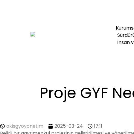
Kurums
Sürdürül
İnsan v
Proje GYF Ne
akisgyoyonetim
2025-03-24
17:11
Belirli bir gayrimenkul projesinin geliştirilmesi ve yöneti