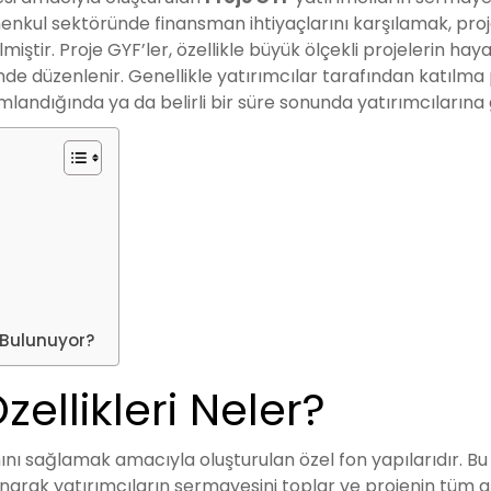
imenkul sektöründe finansman ihtiyaçlarını karşılamak, proj
lmiştir. Proje GYF’ler, özellikle büyük ölçekli projelerin 
e düzenlenir. Genellikle yatırımcılar tarafından katılma pa
landığında ya da belirli bir süre sonunda yatırımcılarına 
r Bulunuyor?
ellikleri Neler?
ını sağlamak amacıyla oluşturulan özel fon yapılarıdır. Bu
aklanarak yatırımcıların sermayesini toplar ve projenin tü