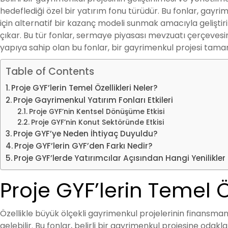
hedeflediği özel bir yatırım fonu türüdür. Bu fonlar, gayr
için alternatif bir kazanç modeli sunmak amacıyla geliştiri
çıkar. Bu tür fonlar, sermaye piyasası mevzuatı çerçevesind
yapıya sahip olan bu fonlar, bir gayrimenkul projesi tamam
Table of Contents
Proje GYF’lerin Temel Özellikleri Neler?
Proje Gayrimenkul Yatırım Fonları Etkileri
Proje GYF’nin Kentsel Dönüşüme Etkisi
Proje GYF’nin Konut Sektöründe Etkisi
Proje GYF’ye Neden İhtiyaç Duyuldu?
Proje GYF’lerin GYF’den Farkı Nedir?
Proje GYF’lerde Yatırımcılar Açısından Hangi Yenilikle
Proje GYF’lerin Temel Öz
Özellikle büyük ölçekli gayrimenkul projelerinin finansman
gelebilir. Bu fonlar, belirli bir gayrimenkul projesine od