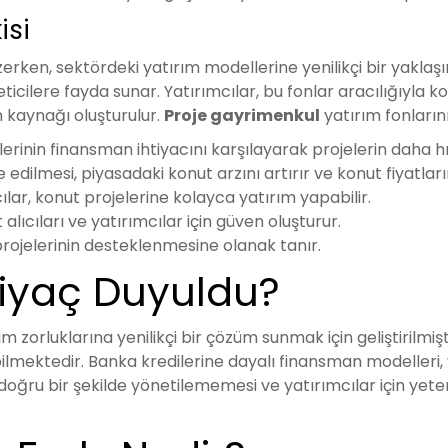
isi
ken, sektördeki yatırım modellerine yenilikçi bir yaklaşım 
ilere fayda sunar. Yatırımcılar, bu fonlar aracılığıyla k
an kaynağı oluşturulur.
Proje gayrimenkul
yatırım fonların
lerinin finansman ihtiyacını karşılayarak projelerin daha h
e edilmesi, piyasadaki konut arzını artırır ve konut fiyatl
ılar, konut projelerine kolayca yatırım yapabilir.
alıcıları ve yatırımcılar için güven oluşturur.
projelerinin desteklenmesine olanak tanır.
tiyaç Duyuldu?
zorluklarına yenilikçi bir çözüm sunmak için geliştirilmiş
bilmektedir. Banka kredilerine dayalı finansman modelleri, y
rin doğru bir şekilde yönetilememesi ve yatırımcılar için y