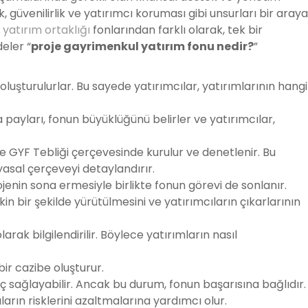
lık, güvenilirlik ve yatırımcı koruması gibi unsurları bir araya
yatırım ortaklığı
fonlarından farklı olarak, tek bir
eler “
proje gayrimenkul yatırım fonu nedir?
”
 oluşturulurlar. Bu sayede yatırımcılar, yatırımlarının hangi
a payları, fonun büyüklüğünü belirler ve yatırımcılar,
e GYF Tebliği çerçevesinde kurulur ve denetlenir. Bu
i yasal çerçeveyi detaylandırır.
ojenin sona ermesiyle birlikte fonun görevi de sonlanır.
kin bir şekilde yürütülmesini ve yatırımcıların çıkarlarının
larak bilgilendirilir. Böylece yatırımların nasıl
ir cazibe oluşturur.
nç sağlayabilir. Ancak bu durum, fonun başarısına bağlıdır.
ıların risklerini azaltmalarına yardımcı olur.