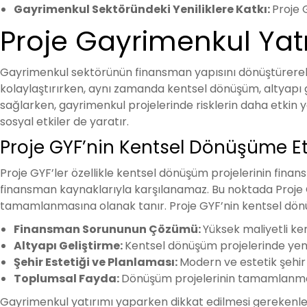
Gayrimenkul Sektöründeki Yeniliklere Katkı:
Proje 
Proje Gayrimenkul Yatır
Gayrimenkul sektörünün finansman yapısını dönüştürere
kolaylaştırırken, aynı zamanda kentsel dönüşüm, altyapı ge
sağlarken, gayrimenkul projelerinde risklerin daha etkin y
sosyal etkiler de yaratır.
Proje GYF’nin Kentsel Dönüşüme Et
Proje GYF’ler özellikle kentsel dönüşüm projelerinin fina
finansman kaynaklarıyla karşılanamaz. Bu noktada Proje GY
tamamlanmasına olanak tanır. Proje GYF’nin kentsel dönüş
Finansman Sorununun Çözümü:
Yüksek maliyetli ke
Altyapı Geliştirme:
Kentsel dönüşüm projelerinde yeni 
Şehir Estetiği ve Planlaması:
Modern ve estetik şehir 
Toplumsal Fayda:
Dönüşüm projelerinin tamamlanması
Gayrimenkul yatırımı yaparken dikkat edilmesi gerekenler h