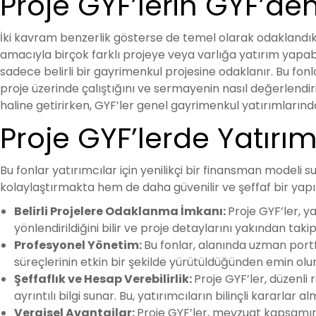
Proje GYF’lerin GYF’den
İki kavram benzerlik gösterse de temel olarak odaklandıklar
amacıyla birçok farklı projeye veya varlığa yatırım yapabili
sadece belirli bir gayrimenkul projesine odaklanır. Bu fonl
proje üzerinde çalıştığını ve sermayenin nasıl değerlendiril
haline getirirken, GYF’ler genel gayrimenkul yatırımlarında 
Proje GYF’lerde Yatırı
Bu fonlar yatırımcılar için yenilikçi bir finansman modeli 
kolaylaştırmakta hem de daha güvenilir ve şeffaf bir yapı s
Belirli Projelere Odaklanma İmkanı:
Proje GYF’ler, y
yönlendirildiğini bilir ve proje detaylarını yakından takip
Profesyonel Yönetim:
Bu fonlar, alanında uzman portf
süreçlerinin etkin bir şekilde yürütüldüğünden emin olur
Şeffaflık ve Hesap Verebilirlik:
Proje GYF’ler, düzenli
ayrıntılı bilgi sunar. Bu, yatırımcıların bilinçli kararlar al
Vergisel Avantajlar:
Proje GYF’ler, mevzuat kapsamında