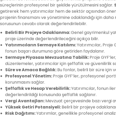
süreçlerinin profesyonel bir şekilde yürütülmesini sağlar.
getirerek hem yatırımcılar hem de sektör açısından öneml
projenin finansmanı ve yönetimine odaklandığı için daha n
sorusunun cevabı olarak değerlendirilebilir.
Belirli Bir Projeye Odaklanma:
Genel gayrimenkul yatır
proje üzerinde değerlendirileceğini açıkça bilir.
Yatırımcıların Sermaye Katılımı:
Yatırımcılar, Proje 
fonun başarı durumuna göre getiriden faydalanır.
Sermaye Piyasası Mevzuatına Tabilik:
Proje GYF’ler
düzenlemeler, yatırımcılar için şeffaflık ve güvenilirlik sa
Süre ve Amaca Bağlılık:
Bu fonlar, belirli bir süre iç
Profesyonel Yönetim:
Proje GYF’ler, profesyonel portfö
korunmasını sağlar.
Şeffaflık ve Hesap Verebilirlik:
Yatırımcılar, fonun iler
değerlendirildiği konusunda şeffaflık sağlanır.
Vergi Avantajları:
Mevzuat çerçevesinde bazı vergi ava
Yüksek Getiri Potansiyeli:
Belirli bir projeye odaklan
Risk Dağıtımı:
Yatırımlar, genellikle profesyonel analizl