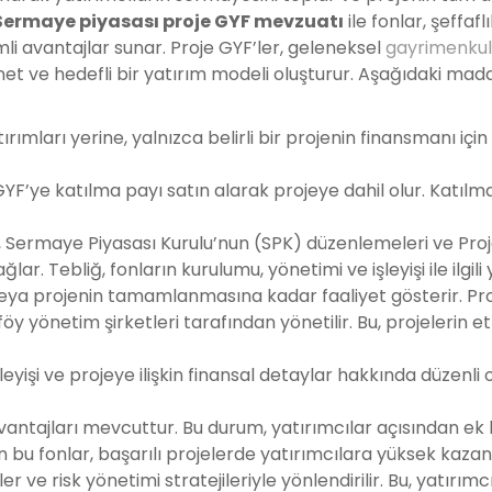
Sermaye piyasası proje GYF mevzuatı
ile fonlar, şeffaf
i avantajlar sunar. Proje GYF’ler, geleneksel
gayrimenkul 
et ve hedefli bir yatırım modeli oluşturur. Aşağıdaki madd
ımları yerine, yalnızca belirli bir projenin finansmanı için
GYF’ye katılma payı satın alarak projeye dahil olur. Katılm
, Sermaye Piyasası Kurulu’nun (SPK) düzenlemeleri ve Proj
ğlar. Tebliğ, fonların kurulumu, yönetimi ve işleyişi ile ilgil
in veya projenin tamamlanmasına kadar faaliyet gösterir. Pr
y yönetim şirketleri tarafından yönetilir. Bu, projelerin et
leyişi ve projeye ilişkin finansal detaylar hakkında düzenli o
ntajları mevcuttur. Bu durum, yatırımcılar açısından ek b
an bu fonlar, başarılı projelerde yatırımcılara yüksek kaza
er ve risk yönetimi stratejileriyle yönlendirilir. Bu, yatırımc