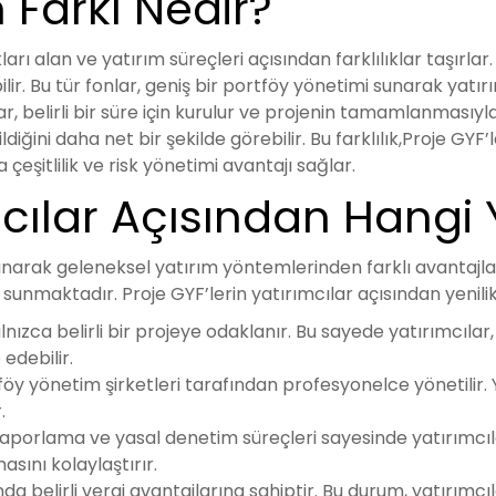
 Farkı Nedir?
ı alan ve yatırım süreçleri açısından farklılıklar taşırlar
r. Bu tür fonlar, geniş bir portföy yönetimi sunarak yatırım
ar, belirli bir süre için kurulur ve projenin tamamlanmasıyl
diğini daha net bir şekilde görebilir. Bu farklılık,Proje GYF
çeşitlilik ve risk yönetimi avantajı sağlar.
mcılar Açısından Hangi 
sunarak geleneksel yatırım yöntemlerinden farklı avantajlar 
unmaktadır. Proje GYF’lerin yatırımcılar açısından yenilikle
alnızca belirli bir projeye odaklanır. Bu sayede yatırımcıla
 edebilir.
öy yönetim şirketleri tarafından profesyonelce yönetilir. Y
.
 raporlama ve yasal denetim süreçleri sayesinde yatırımcıl
masını kolaylaştırır.
 belirli vergi avantajlarına sahiptir. Bu durum, yatırımcıla