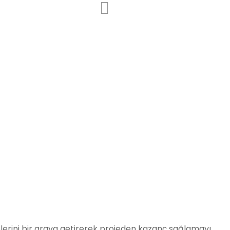
lerini bir araya getirerek projeden kazanç sağlamayı