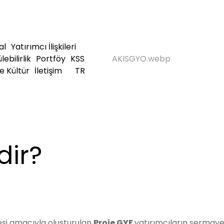
al
Yatırımcı İlişkileri
ebilirlik
Portföy
KSS
e Kültür
İletişim
TR
dir?
lmesi amacıyla oluşturulan
Proje GYF
yatırımcıların sermaye