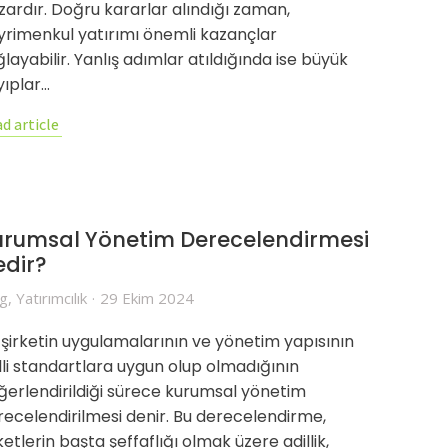
zardır. Doğru kararlar alındığı zaman,
yrimenkul yatırımı önemli kazançlar
layabilir. Yanlış adımlar atıldığında ise büyük
yıplar…
d article
urumsal Yönetim Derecelendirmesi
edir?
og
,
Yatırımcılık
29 Ekim 2024
r şirketin uygulamalarının ve yönetim yapısının
lli standartlara uygun olup olmadığının
ğerlendirildiği sürece kurumsal yönetim
recelendirilmesi denir. Bu derecelendirme,
ketlerin başta şeffaflığı olmak üzere adillik,