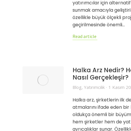
yatırımcılar için alternat
sunmak amacıyla geliştiril
özellikle büyük ölçekli pr
geçirilmesinde önemli…
Read article
Halka Arz Nedir? H
Nasıl Gerçekleşir?
Blog
,
Yatırımcılık
1 Kasım 2
Halka arz, şirketlerin ilk
atmalarını ifade eden bir 
oldukça önemli bir büyüme
hem şirketler hem de yatır
ayrıcalıklar sunar. Özell