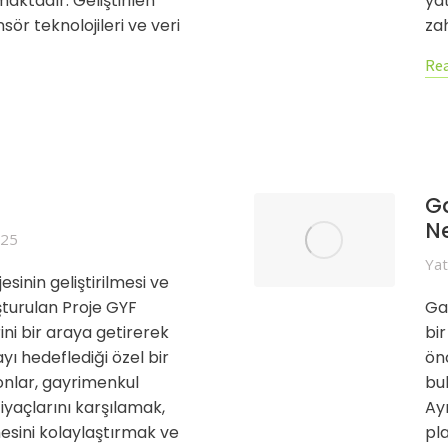
aktadır. Geliştirilen
ya
ör teknolojileri ve veri
zah
Rea
G
Ne
025
Yat
esinin geliştirilmesi ve
şturulan Proje GYF
Gay
ini bir araya getirerek
bi
ı hedeflediği özel bir
ön
fonlar, gayrimenkul
bul
yaçlarını karşılamak,
Ay
mesini kolaylaştırmak ve
pl