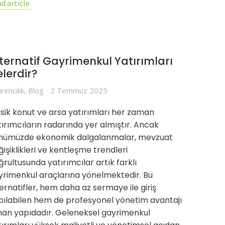
d article
ternatif Gayrimenkul Yatırımları
lerdir?
ırımcılık
,
Blog
2 Temmuz 2025
asik konut ve arsa yatırımları her zaman
tırımcıların radarında yer almıştır. Ancak
nümüzde ekonomik dalgalanmalar, mevzuat
işiklikleri ve kentleşme trendleri
rultusunda yatırımcılar artık farklı
yrimenkul araçlarına yönelmektedir. Bu
ternatifler, hem daha az sermaye ile giriş
pılabilen hem de profesyonel yönetim avantajı
nan yapıdadır. Geleneksel gayrimenkul