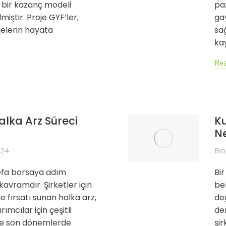
if bir kazanç modeli
pa
miştir. Proje GYF’ler,
ga
ojelerin hayata
sağ
ka
Rea
alka Arz Süreci
K
N
024
Bl
 defa borsaya adım
Bi
kavramdır. Şirketler için
be
 fırsatı sunan halka arz,
de
ımcılar için çeşitli
de
ikle son dönemlerde
şir