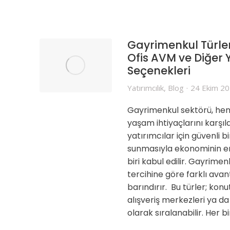
Gayrimenkul Türler
Ofis AVM ve Diğer 
Seçenekleri
Yatırımcılık
,
Blog
24 Ekim 2
Gayrimenkul sektörü, hem
yaşam ihtiyaçlarını karş
yatırımcılar için güvenli 
sunmasıyla ekonominin e
biri kabul edilir. Gayrimen
tercihine göre farklı avant
barındırır. Bu türler; konut,
alışveriş merkezleri ya d
olarak sıralanabilir. Her bi