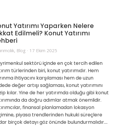
nut Yatırımı Yaparken Nelere
kkat Edilmeli? Konut Yatırımı
ehberi
ırımcılık
,
Blog
17 Ekim 2025
yrimenkul sektörü içinde en çok tercih edilen
ırım türlerinden biri, konut yatırımıdır. Hem
rınma ihtiyacını karşılaması hem de uzun
dede değer artışı sağlaması, konut yatırımını
ip kılar. Yine de her yatırımda olduğu gibi konut
tırımında da doğru adımlar atmak önemlidir.
tırımcılar, finansal planlamadan lokasyon
çimine, piyasa trendlerinden hukuki süreçlere
dar birçok detayı göz önünde bulundurmalıdır.…