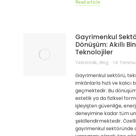
Read article
Gayrimenkul Sektö
Dönüşüm: Akıllı Bin
Teknolojiler
Yatırımcılık
,
Blog
16 Temmu
Gayrimenkul sektörü, tek
imkânlarla hızlı ve kalıc
geçmektedir. Bu dönüşüm,
estetik ya da fiziksel for
işleyişten güvenliğe, enerj
deneyimine kadar tüm uns
şekillendirmektedir. Özelli
gayrimenkul sektöründe d