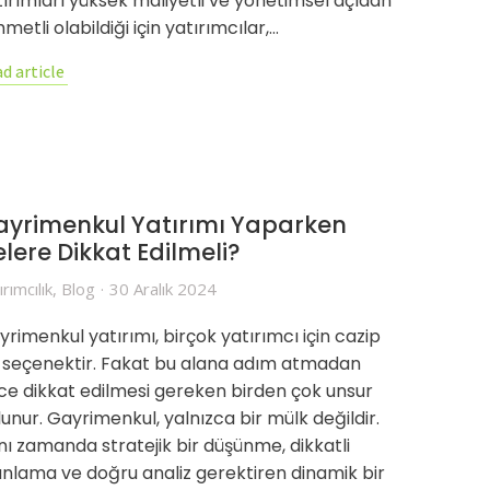
tırımları yüksek maliyetli ve yönetimsel açıdan
metli olabildiği için yatırımcılar,…
d article
ayrimenkul Yatırımı Yaparken
lere Dikkat Edilmeli?
ırımcılık
,
Blog
30 Aralık 2024
rimenkul yatırımı, birçok yatırımcı için cazip
r seçenektir. Fakat bu alana adım atmadan
ce dikkat edilmesi gereken birden çok unsur
unur. Gayrimenkul, yalnızca bir mülk değildir.
nı zamanda stratejik bir düşünme, dikkatli
anlama ve doğru analiz gerektiren dinamik bir