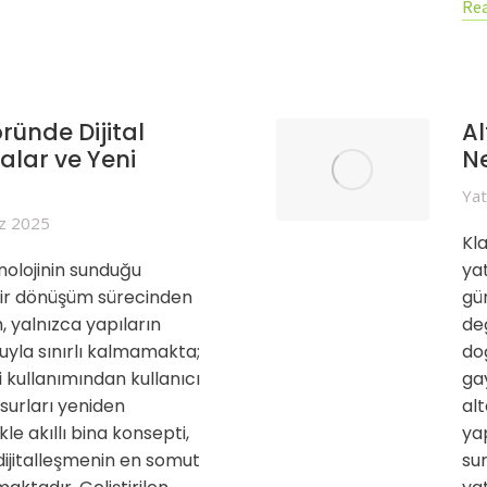
Rea
ründe Dijital
Al
alar ve Yeni
Ne
Yat
z 2025
Kl
nolojinin sunduğu
ya
ı bir dönüşüm sürecinden
gü
 yalnızca yapıların
değ
muyla sınırlı kalmamakta;
doğ
i kullanımından kullanıcı
ga
urları yeniden
al
kle akıllı bina konsepti,
ya
ijitalleşmenin en somut
su