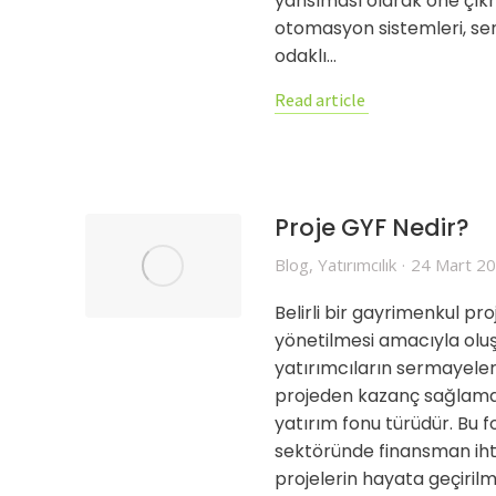
yansıması olarak öne çıkm
otomasyon sistemleri, sens
odaklı…
Read article
Proje GYF Nedir?
Blog
,
Yatırımcılık
24 Mart 2
Belirli bir gayrimenkul proj
yönetilmesi amacıyla olu
yatırımcıların sermayeler
projeden kazanç sağlamay
yatırım fonu türüdür. Bu 
sektöründe finansman ihti
projelerin hayata geçiril