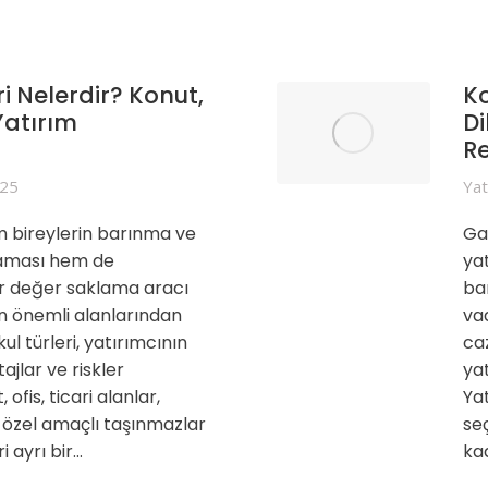
i Nelerdir? Konut,
Ko
Yatırım
Di
R
025
Yat
 bireylerin barınma ve
Ga
ılaması hem de
yat
bir değer saklama aracı
ba
n önemli alanlarından
va
kul türleri, yatırımcının
caz
ajlar ve riskler
ya
 ofis, ticari alanlar,
Ya
a özel amaçlı taşınmazlar
se
ri ayrı bir…
ka