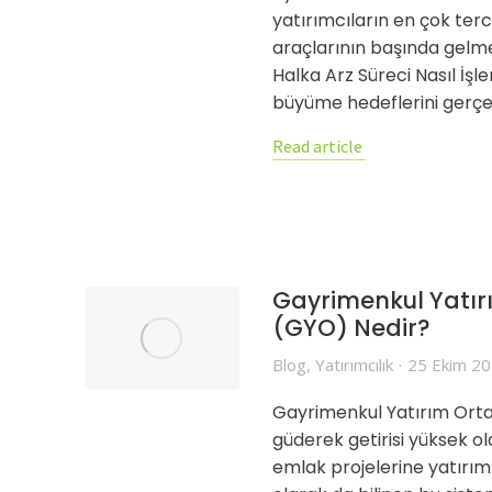
yatırımcıların en çok terc
araçlarının başında gel
Halka Arz Süreci Nasıl İşle
büyüme hedeflerini gerç
Read article
Gayrimenkul Yatır
(GYO) Nedir?
Blog
,
Yatırımcılık
25 Ekim 2
Gayrimenkul Yatırım Orta
güderek getirisi yüksek o
emlak projelerine yatırı