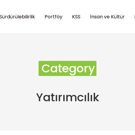
Sürdürülebilirlik
Portföy
KSS
İnsan ve Kültür
Category
Yatırımcılık