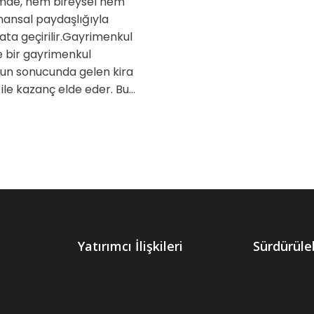
temde, hem bireysel hem
inansal paydaşlığıyla
ata geçirilir.Gayrimenkul
le bir gayrimenkul
nun sonucunda gelen kira
ı ile kazanç elde eder. Bu…
Yatırımcı İlişkileri
Sürdürüleb