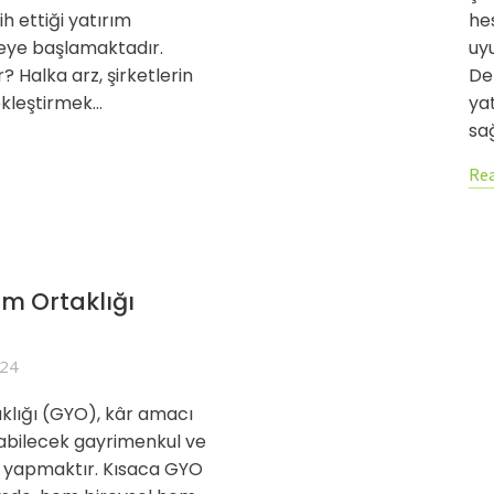
ih ettiği yatırım
hes
meye başlamaktadır.
uyu
r? Halka arz, şirketlerin
Der
ekleştirmek…
yat
sa
Rea
ım Ortaklığı
024
klığı (GYO), kâr amacı
labilecek gayrimenkul ve
m yapmaktır. Kısaca GYO