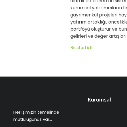
olarak da bilinen bu sis
kurumsal yatırımcıların f
gayrimenkul projeleri hay
yatırım ortaklığı, öncelik
portföyü oluşturur ve bu
gelirleri ve değer artışlar
Read article
Kurumsal
Her işimizin temelinde
mutluluğunuz var…