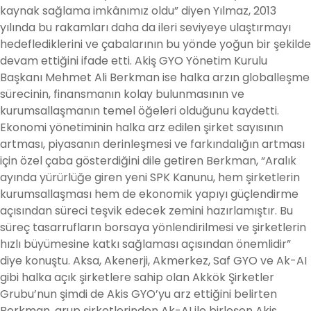
kaynak sağlama imkânımız oldu” diyen Yılmaz, 2013
yılında bu rakamları daha da ileri seviyeye ulaştırmayı
hedeflediklerini ve çabalarının bu yönde yoğun bir şekilde
devam ettiğini ifade etti. Akiş GYO Yönetim Kurulu
Başkanı Mehmet Ali Berkman ise halka arzın globalleşme
sürecinin, finansmanın kolay bulunmasının ve
kurumsallaşmanın temel öğeleri olduğunu kaydetti.
Ekonomi yönetiminin halka arz edilen şirket sayısının
artması, piyasanın derinleşmesi ve farkındalığın artması
için özel çaba gösterdiğini dile getiren Berkman, “Aralık
ayında yürürlüğe giren yeni SPK Kanunu, hem şirketlerin
kurumsallaşması hem de ekonomik yapıyı güçlendirme
açısından süreci teşvik edecek zemini hazırlamıştır. Bu
süreç tasarrufların borsaya yönlendirilmesi ve şirketlerin
hızlı büyümesine katkı sağlaması açısından önemlidir”
diye konuştu. Aksa, Akenerji, Akmerkez, Saf GYO ve Ak-AI
gibi halka açık şirketlere sahip olan Akkök Şirketler
Grubu’nun şimdi de Akis GYO’yu arz ettiğini belirten
Berkman, grup şirketlerinden Ak-AI ile birleşen Akis